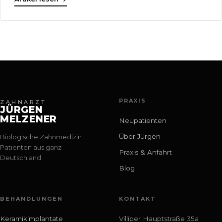
PRAXIS
ZAHNARZT
JÜRGEN
MELZENER
Neupatienten
Über Jürgen
Biologische Zahnmedizin ·
Patienten aus ganz
Praxis & Anfahrt
Deutschland
Blog
BEHANDLUNGEN
KONTAKT
Keramikimplantate
Villiper Hauptstraße 35a