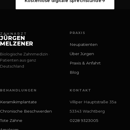
Kostenlose digitale Sprechstunde
→
PRAXIS
ZAHNARZT
JÜRGEN
MELZENER
Neupatienten
Über Jürgen
Biologische Zahnmedizin ·
Patienten aus ganz
Praxis & Anfahrt
Deutschland
Blog
BEHANDLUNGEN
KONTAKT
Keramikimplantate
Villiper Hauptstraße 35a
Chronische Beschwerden
53343 Wachtberg
Tote Zähne
0228 9323005
Amalgam