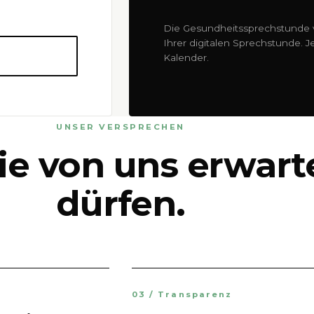
Die Gesundheitssprechstunde v
Ihrer digitalen Sprechstunde. 
Kalender.
UNSER VERSPRECHEN
ie von uns erwart
dürfen.
03 / Transparenz