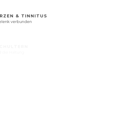
ZEN & TINNITUS
gelenk verbunden
SCHULTERN
d die Haltung
MERZEN
tatik
TZÜNDUNG
 und Knochenherde