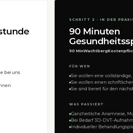
SCHRITT 2 · IN DER PRAXI
hstunde
90 Minuten
Gesundheitss
90 Min
Wachtberg
Kostenpflic
FÜR WEN
ie bei uns
Sie wollen eine vollständige
Sie wollen einen schriftlic
ähnen
Sie sind bereit für den nächst
WAS PASSIERT
Ganzheitliche Anamnese, Mu
Bei Bedarf 3D-DVT-Aufnahme
Individueller Behandlungspla