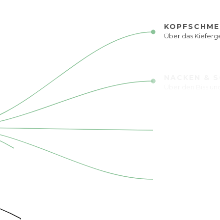
KOPFSCHMER
Über das Kiefer
NACKEN & 
Über den Biss un
RÜCKENSCH
Über die Körpers
STILLE EN
Über tote Zähne