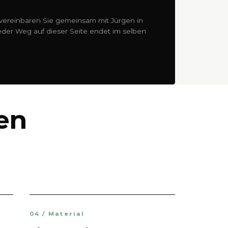
ereinbaren Sie gemeinsam mit Jürgen in
Jeder Weg auf dieser Seite endet im selben
en
04 / Material