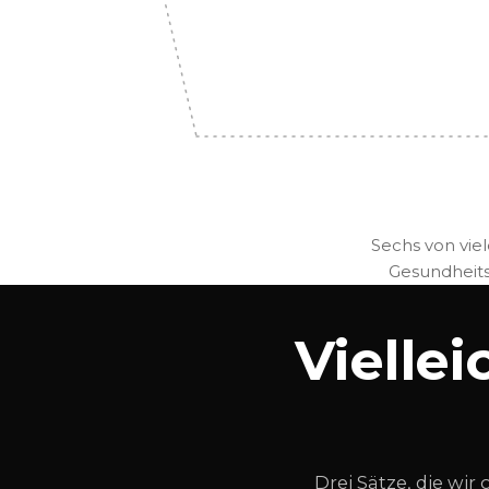
Sechs von vi
Gesundheits
Viellei
Drei Sätze, die wir 