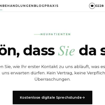
0228 
N
BEHANDLUNGEN
BLOG
PRAXIS
☎
NEUPATIENTEN
Sie
ön, dass
da s
en Sie, wie Ihr erster Kontakt zu uns abläuft, was e
 uns erwarten dürfen. Kein Vertrag, keine Verpflic
Überraschungen.
Kostenlose digitale Sprechstunde
→