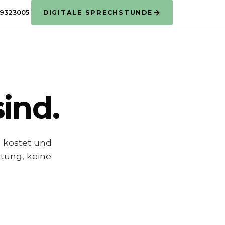
→
9323005
DIGITALE SPRECHSTUNDE
ind.
s kostet und
htung, keine