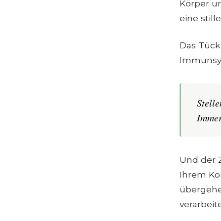
Körper u
eine stil
Das Tück
Immunsyst
Stell
Immer
Und der Z
Ihrem Kö
übergehen
verarbeit