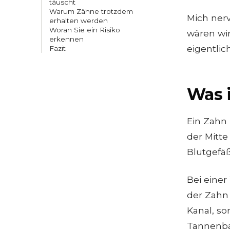
täuscht
Warum Zähne trotzdem
Mich ner
erhalten werden
Woran Sie ein Risiko
wären wi
erkennen
eigentlic
Fazit
Was i
Ein Zahn 
VIDEO LADEN
der Mitte
Blutgefäß
Bei eine
der Zahn 
Kanal, so
Tannenba