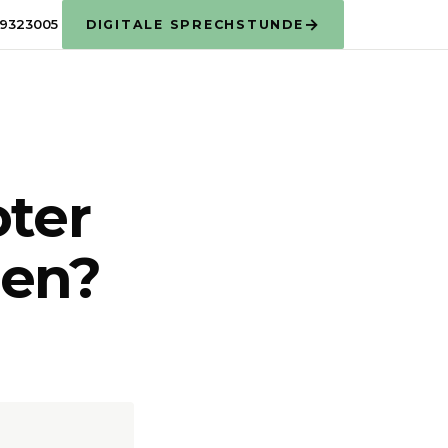
→
9323005
DIGITALE SPRECHSTUNDE
oter
den?