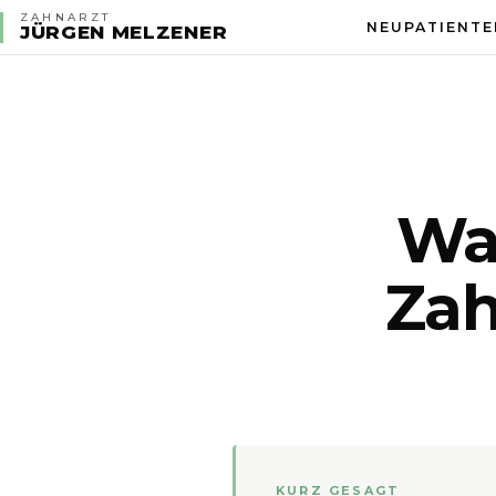
ZAHNARZT
NEUPATIENTE
JÜRGEN MELZENER
War
Zah
KURZ GESAGT