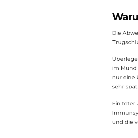
Waru
Die Abwes
Trugschl
Überlege
im Mund 
nur eine 
sehr spät
Ein tote
Immunsys
und die v