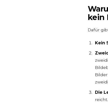
Warum
kein
Dafür gi
Kein 
Zweid
zweid
Bildeb
Bilde
zweid
Die Le
reicht