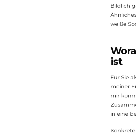
Bildlich
Ähnliches
weiße Soc
Woran
ist
Für Sie a
meiner E
mir komme
Zusammen
in eine b
Konkrete 