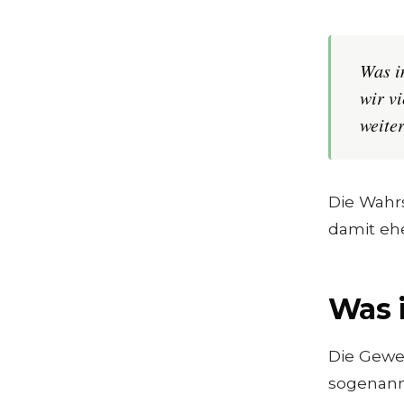
Was i
wir v
weiter
Die Wahrs
damit ehe
Was i
Die Geweb
sogenan