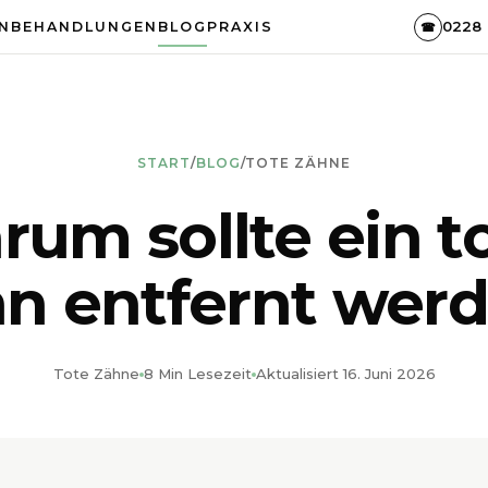
0228 
N
BEHANDLUNGEN
BLOG
PRAXIS
☎
START
/
BLOG
/
TOTE ZÄHNE
um sollte ein t
n entfernt wer
Tote Zähne
8 Min Lesezeit
Aktualisiert 16. Juni 2026