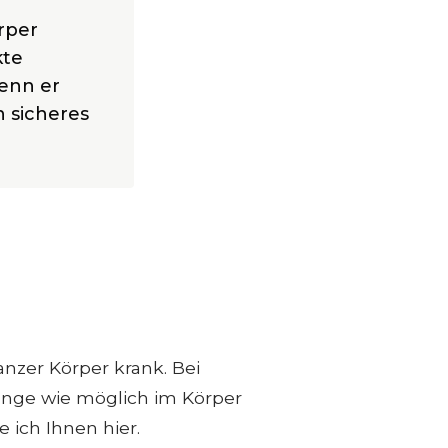
rper
kte
enn er
n sicheres
anzer Körper krank. Bei
lange wie möglich im Körper
e ich Ihnen hier.