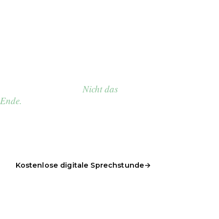
Seit Jahren
Beschwerden,
und niemand findet die
Ursache?
Ihr Mund ist der Anfang
Nicht das
Ihrer Gesundheit.
Ende.
Spezialisiert auf Keramikimplantate und biologische
Zahnmedizin.
Kostenlose digitale Sprechstunde
→
☎ 0228 9323005